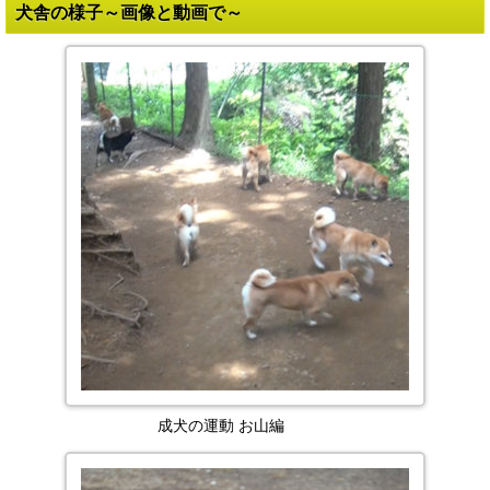
犬舎の様子～画像と動画で～
成犬の運動 お山編