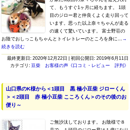
て、もうすぐ1ヶ月に経ちます。 1頭
目のジロー君と仲良くよく走り回って
います。思った以上奈々ちゃんが走る
の速くて驚いています。 富士野荘の
お陰でおしっこもちゃんとトイレトレーのところを身に…
→
続きを読む
最終更新日:
2020年12月22日
| 初回公開日:
2019年6月11日
カテゴリ:
豆柴 お客様の声《口コミ・レビュー 評判》
山口県のK様から＜1頭目 黒 極小豆柴 ジローくん
＞＜2頭目 赤 極小豆柴 こころくん＞のその後のお
便り～
ご無沙汰しております。 お陰様で８
月で、１頭目のジロー君は１歳になり