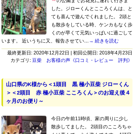
の公園までお花見
に連れて行きま
した。ジローくんとこころくんは、と
ても喜んで遊んでくれました。 2頭と
も散歩をしている時、ケンカもなく歩
くのが早くて元気いっぱいに過ごして
います。 近いうちに又、報告させてい…
→ 続きを読む
最終更新日:
2020年12月22日
| 初回公開日:
2018年4月23日
カテゴリ:
豆柴 お客様の声《口コミ・レビュー 評判》
山口県のK様から＜1頭目 黒 極小豆柴 ジローくん
＞＜2頭目 赤 極小豆柴 こころくん＞のお迎え後４
ヶ月のお便り～
今日の午前11時頃、家の周りに少し
散歩してました。 2頭目のこころちゃ