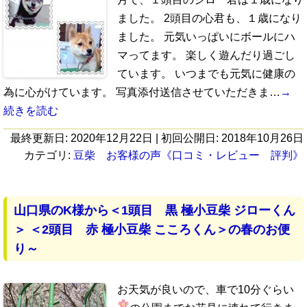
ました。 2頭目の心君も、１歳になり
ました。 元気いっぱいにボールにハ
マってます。 楽しく遊んだり過ごし
ています。 いつまでも元気に健康の
為に心がけています。 写真添付送信させていただきま…
→
続きを読む
最終更新日:
2020年12月22日
| 初回公開日:
2018年10月26日
カテゴリ:
豆柴 お客様の声《口コミ・レビュー 評判》
山口県のK様から＜1頭目 黒 極小豆柴 ジローくん
＞ ＜2頭目 赤 極小豆柴 こころくん＞の春のお便
り～
お天気が良いので、車で10分ぐらい