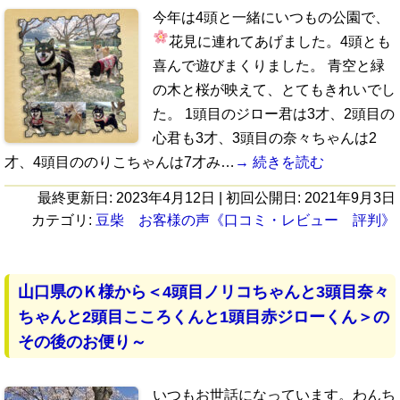
今年は4頭と一緒にいつもの公園で、
花見
に連れてあげました。4頭とも
喜んで遊びまくりました。 青空と緑
の木と桜が映えて、とてもきれいでし
た。 1頭目のジロー君は3才、2頭目の
心君も3才、3頭目の奈々ちゃんは2
才、4頭目ののりこちゃんは7才み…
→ 続きを読む
最終更新日:
2023年4月12日
| 初回公開日:
2021年9月3日
カテゴリ:
豆柴 お客様の声《口コミ・レビュー 評判》
山口県のＫ様から＜4頭目ノリコちゃんと3頭目奈々
ちゃんと2頭目こころくんと1頭目赤ジローくん＞の
その後のお便り～
いつもお世話になっています。わんち