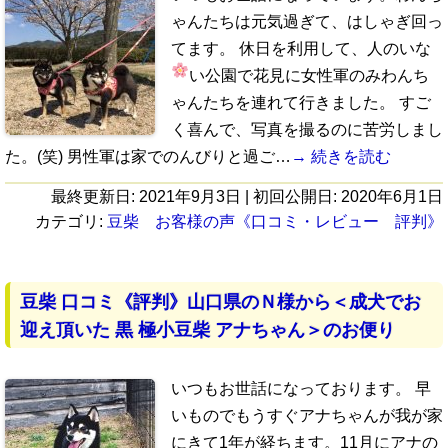
ゃんたちは元気過ぎて、はしゃぎ回っ
てます。 休日を利用して、人のいな
い公園で花見
に女性軍のみわんち
ゃんたちを連れて行きました。 すご
く喜んで、写真を撮るのに苦労しまし
た。(笑) 男性軍は家でのんびりと過ご…
→ 続きを読む
最終更新日:
2021年9月3日
| 初回公開日:
2020年6月1日
カテゴリ:
豆柴 お客様の声《口コミ・レビュー 評判》
豆柴 口コミ《評判》山口県のＮ様から＜成犬でお
迎え頂いた 黒 極小豆柴 アナちゃん＞のお便り
いつもお世話になっております。 早
いものでもうすぐアナちゃんが我が家
にきて1年が経ちます。11月にアナの