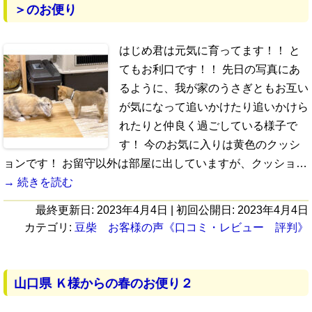
＞のお便り
はじめ君は元気に育ってます！！ と
てもお利口です！！ 先日の写真にあ
るように、我が家のうさぎともお互い
が気になって追いかけたり追いかけら
れたりと仲良く過ごしている様子で
す！ 今のお気に入りは黄色のクッシ
ョンです！ お留守以外は部屋に出していますが、クッショ…
→ 続きを読む
最終更新日:
2023年4月4日
| 初回公開日:
2023年4月4日
カテゴリ:
豆柴 お客様の声《口コミ・レビュー 評判》
山口県 Ｋ様からの春のお便り２