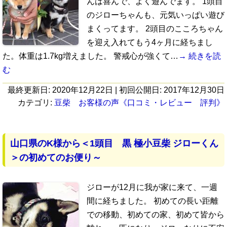
んは喜んで、よく遊んでます。 1頭目
のジローちゃんも、元気いっぱい遊び
まくってます。 2頭目のこころちゃん
を迎え入れてもう4ヶ月に経ちまし
た。体重は1.7kg増えました。 警戒心が強くて…
→ 続きを読
む
最終更新日:
2020年12月22日
| 初回公開日:
2017年12月30日
カテゴリ:
豆柴 お客様の声《口コミ・レビュー 評判》
山口県のK様から＜1頭目 黒 極小豆柴 ジローくん
＞の初めてのお便り～
ジローが12月に我が家に来て、一週
間に経ちました。 初めての長い距離
での移動、初めての家、初めて皆から