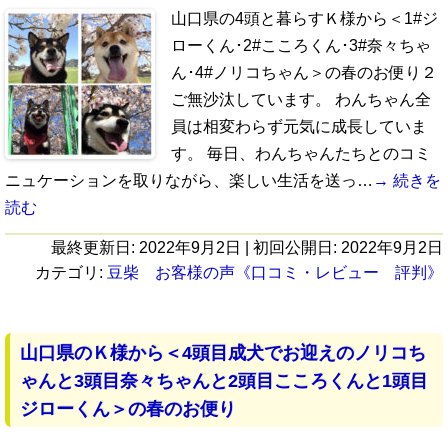
山口県の4頭と暮らすＫ様から＜1#ジ
ローくん･2#こころくん･3#奈々ちゃ
ん･4#ノリコちゃん＞の春のお便り２
ご無沙汰しています。 わんちゃん全
員は相変わらず元気に成長していま
す。 毎日、わんちゃんたちとのコミ
ニュケーションを取りながら、楽しい生活を送っ…
→ 続きを
読む
最終更新日:
2022年9月2日
| 初回公開日:
2022年9月2日
カテゴリ:
豆柴 お客様の声《口コミ・レビュー 評判》
山口県のＫ様から＜4頭目成犬でお迎えのノリコち
ゃんと3頭目奈々ちゃんと2頭目こころくんと1頭目
ジローくん＞の春のお便り