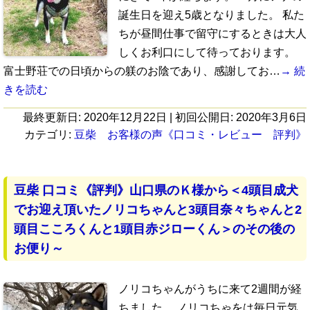
誕生日を迎え5歳となりました。 私た
ちが昼間仕事で留守にするときは大人
しくお利口にして待っております。
富士野荘での日頃からの躾のお陰であり、感謝してお…
→ 続
きを読む
最終更新日:
2020年12月22日
| 初回公開日:
2020年3月6日
カテゴリ:
豆柴 お客様の声《口コミ・レビュー 評判》
豆柴 口コミ《評判》山口県のＫ様から＜4頭目成犬
でお迎え頂いたノリコちゃんと3頭目奈々ちゃんと2
頭目こころくんと1頭目赤ジローくん＞のその後の
お便り～
ノリコちゃんがうちに来て2週間が経
ちました。 ノリコちゃをは毎日元気